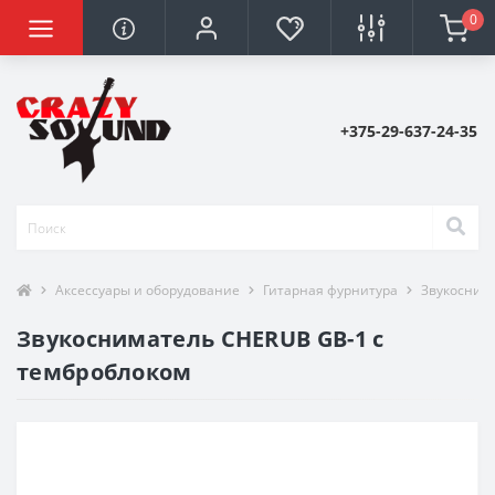
0
+375-29-637-24-35
Аксессуары и оборудование
Гитарная фурнитура
Звукосним
Звукосниматель CHERUB GB-1 с
темброблоком