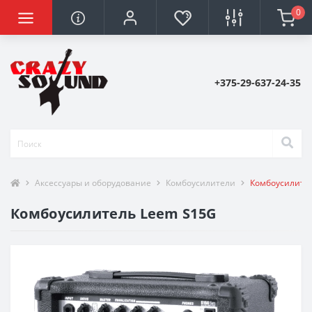
0
+375-29-637-24-35
Аксессуары и оборудование
Комбоусилители
Комбоусилите
Комбоусилитель Leem S15G