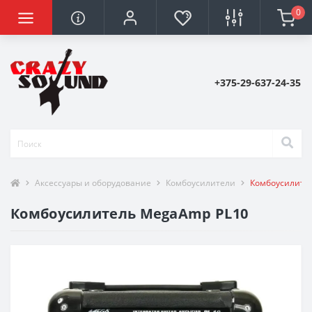
0
+375-29-637-24-35
Аксессуары и оборудование
Комбоусилители
Комбоусилите
Комбоусилитель MegaAmp PL10