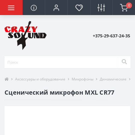
0
+375-29-637-24-35
Аксессуары и оборудование
Микрофоны
Динамические
M
Сценический микрофон MXL CR77