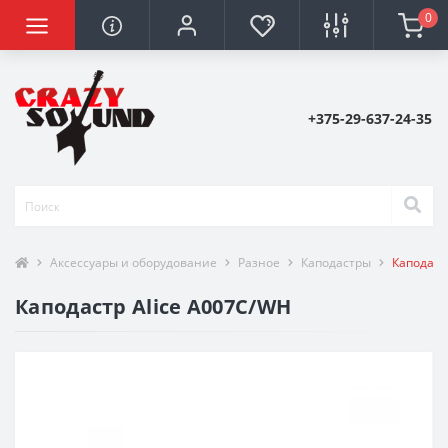
0
+375-29-637-24-35
Аксессуары и оборудование
Разное
Каподастры
Каподаст
Каподастр Alice A007C/WH