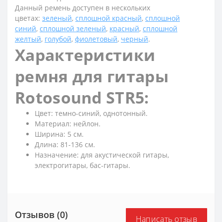
Данный ремень доступен в нескольких
цветах:
зеленый
,
сплошной красный
,
сплошной
синий
,
сплошной зеленый
,
красный
,
сплошной
желтый
,
голубой
,
фиолетовый
,
черный
.
Характеристики
ремня для гитары
Rotosound STR5:
Цвет: темно-синий, однотонный.
Материал: нейлон.
Ширина: 5 см.
Длина: 81-136 см.
Назначение: для акустической гитары,
электрогитары, бас-гитары.
Отзывов (0)
Написать отзыв