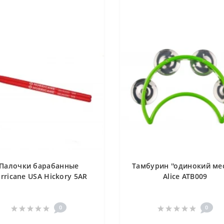
Палочки барабанные
Тамбурин ''одинокий мес
rricane USA Hickory 5AR
Alice ATB009
0
0