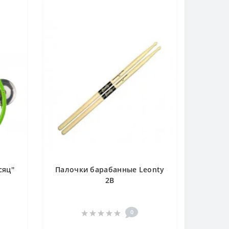
яц''
Палочки барабанные Leonty
2B
0