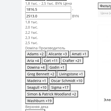
1,8 тыс.
-
2,5 тыс.
BYN
Цена
Фильт
-
BYN
1,8 тыс.
2,0 тыс.
2,2 тыс.
2,3 тыс.
2,5 тыс.
Dowina
Производитель
Adams
+2
Alicante
+3
Amati
+1
Aria
+4
Cort
+11
Crafter
+21
Dowina
+4
Godin
+1
Greg Bennett
+2
Livingstone
+1
Madeira
+1
Oscar Schmidt
+10
Seagull
+10
Sigma
+17
Simon & Patrick Woodland
+2
Эле
Washburn
+19
Верхняя дека