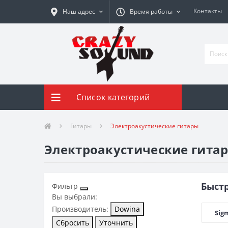
Контакты
Наш адрес
Время работы
Список категорий
Гитары
Электроакустические гитары
Электроакустические гитар
Быст
Фильтр
Вы выбрали:
Производитель:
Dowina
Sig
Сбросить
Уточнить