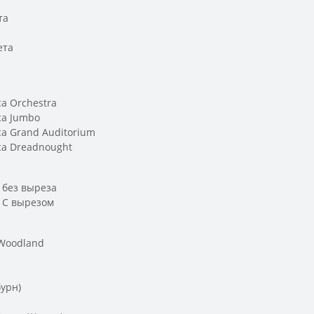
та
ета
а
а Orchestra
са Jumbo
а Grand Auditorium
са Dreadnought
 без выреза
а С вырезом
 Woodland
урн)