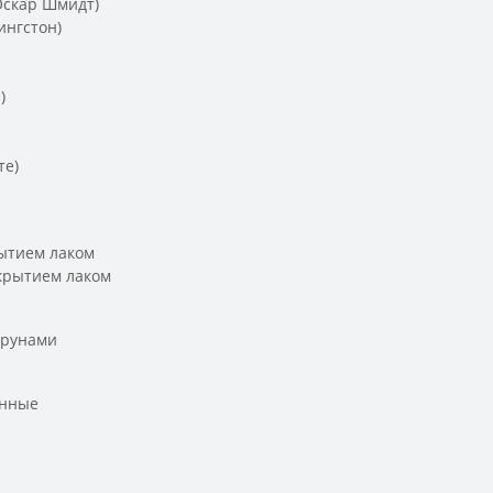
Оскар Шмидт)
ингстон)
)
те)
ытием лаком
крытием лаком
трунами
унные