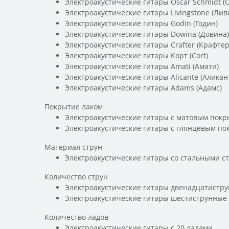
Электроакустические гитары Oscar Schmidt (
Электроакустические гитары Livingstone (Лив
Электроакустические гитары Godin (Годин)
Электроакустические гитары Dowina (Довина)
Электроакустические гитары Crafter (Крафтер
Электроакустические гитары Корт (Cort)
Электроакустические гитары Amati (Амати)
Электроакустические гитары Alicante (Аликан
Электроакустические гитары Adams (Адамс)
Покрытие лаком
Электроакустические гитары с матовым покр
Электроакустические гитары с глянцевым по
Материал струн
Электроакустические гитары со стальными с
Количество струн
Электроакустические гитары двенадцатистр
Электроакустические гитары шестиструнные
Количество ладов
Электроакустические гитары с 20 ладами