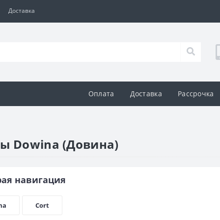
Доставка
Оплата
Доставка
Рассрочка
ы Dowina (Довина)
рая навигация
ma
Cort