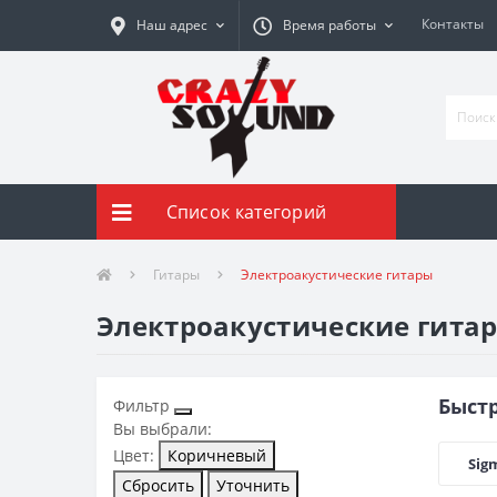
Контакты
Наш адрес
Время работы
Список категорий
Гитары
Электроакустические гитары
Электроакустические гита
Быст
Фильтр
Вы выбрали:
Цвет:
Коричневый
Sig
Сбросить
Уточнить