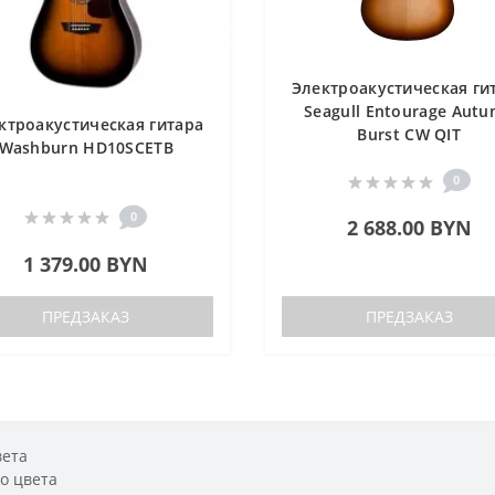
Электроакустическая ги
Seagull Entourage Aut
ктроакустическая гитара
Burst CW QIT
Washburn HD10SCETB
0
0
2 688.00 BYN
1 379.00 BYN
ПРЕДЗАКАЗ
ПРЕДЗАКАЗ
вета
о цвета