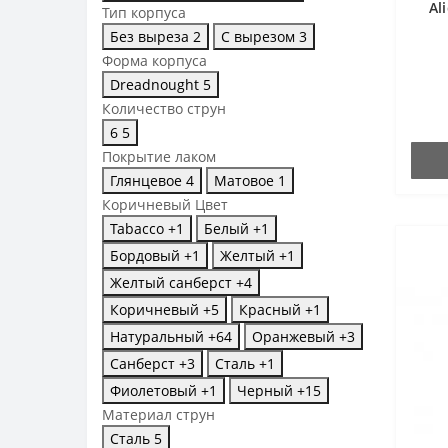
Al
Тип корпуса
Без выреза
2
С вырезом
3
Форма корпуса
Dreadnought
5
Количество струн
6
5
Покрытие лаком
Глянцевое
4
Матовое
1
Коричневый
Цвет
Tabacco
+1
Белый
+1
Бордовый
+1
Желтый
+1
Желтый санберст
+4
Коричневый
+5
Красный
+1
Натуральный
+64
Оранжевый
+3
Санберст
+3
Сталь
+1
Фиолетовый
+1
Черный
+15
Материал струн
Сталь
5