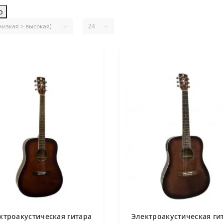
р
ктроакустическая гитара
Электроакустическая ги