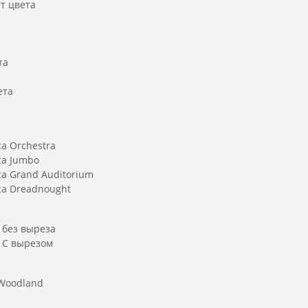
т цвета
та
ета
а
а Orchestra
са Jumbo
а Grand Auditorium
са Dreadnought
 без выреза
а С вырезом
 Woodland