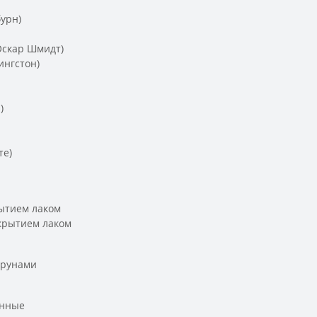
урн)
Оскар Шмидт)
ингстон)
)
те)
ытием лаком
крытием лаком
трунами
унные